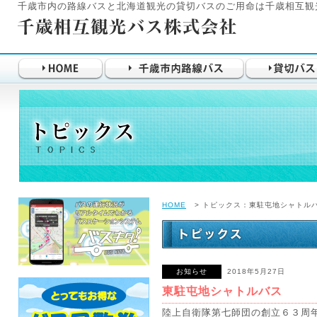
千歳市内の路線バスと北海道観光の貸切バスのご用命は千歳相互観
HOME
> トピックス：東駐屯地シャトル
お知らせ
2018年5月27日
東駐屯地シャトルバス
陸上自衛隊第七師団の創立６３周