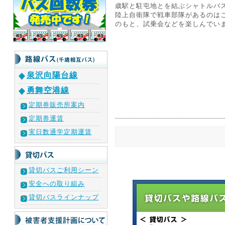
歳駅と駐屯地とを結ぶシャトルバ
陸上自衛隊で戦車部隊があるのは
のもと、試乗会などを楽しんでい
泉沢向陽台線
勇舞空港線
定期券販売所案内
定期券運賃
実日数通学定期運賃
貸切バスご利用シーン
安全への取り組み
貸切バスラインナップ