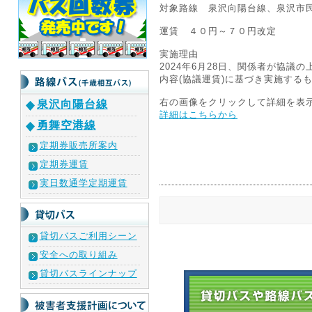
対象路線 泉沢向陽台線、泉沢市
運賃 ４０円～７０円改定
実施理由
2024年6月28日、関係者が協
内容(協議運賃)に基づき実施する
右の画像をクリックして詳細を表
泉沢向陽台線
詳細はこちらから
勇舞空港線
定期券販売所案内
定期券運賃
実日数通学定期運賃
貸切バスご利用シーン
安全への取り組み
貸切バスラインナップ